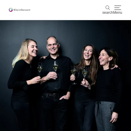
search
Menu
wine & culinary
search
sports & nature
culture & cities
events
booking & service
Shop
Rheinhessen-Blog
map