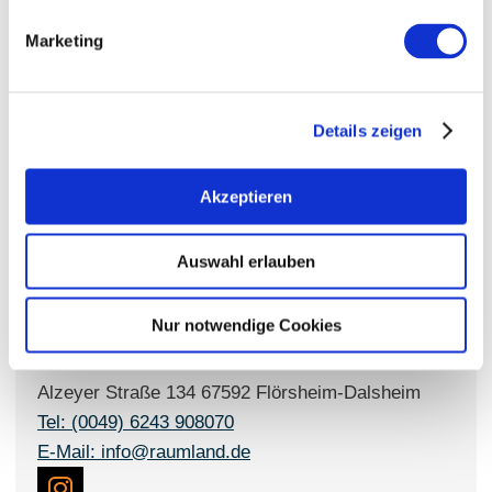
Marketing
About us
Details zeigen
Winemaker Volker Raumland
Vineyard-area 10 hectares
Akzeptieren
sparkling wine
Auswahl erlauben
Contact details:
Nur notwendige Cookies
Sekthaus Raumland
Heide-Rose Raumland
Alzeyer Straße 134 67592 Flörsheim-Dalsheim
Tel: (0049) 6243 908070
E-Mail: info@raumland.de