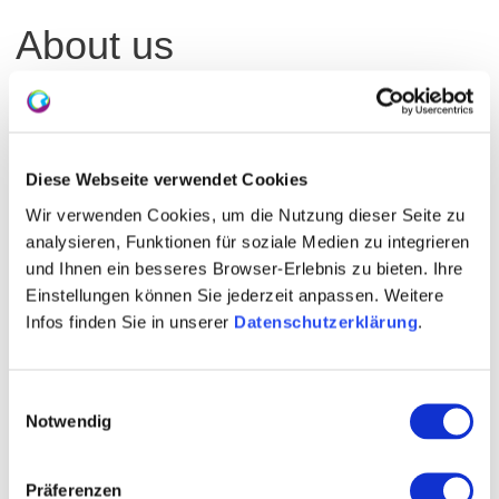
About us
Winemaker Michael Günther
Vineyard-area 10 hectares
Diese Webseite verwendet Cookies
specialist trade
Wir verwenden Cookies, um die Nutzung dieser Seite zu
sparkling wine
analysieren, Funktionen für soziale Medien zu integrieren
und Ihnen ein besseres Browser-Erlebnis zu bieten. Ihre
wine export
Einstellungen können Sie jederzeit anpassen. Weitere
Infos finden Sie in unserer
Datenschutzerklärung
.
Maxim origin Rheinhessen
Contact details:
Einwilligungsauswahl
Notwendig
Weingut Geschwister Schuch
Michael Günther
Oberdorfstraße 22 55283 Nierstein
Präferenzen