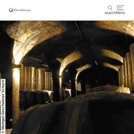
search
Menu
wine & culinary
search
sports & nature
culture & cities
events
© Weingut Geschwister Schuch
booking & service
Shop
Rheinhessen-Blog
map