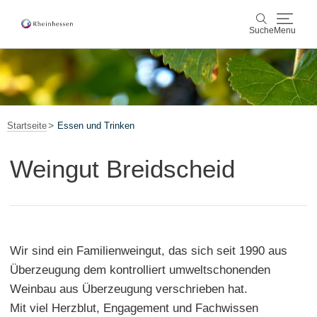
Suche
Menu
Wein & Genuss
Suche
Aktiv & Natur
Startseite
Essen und Trinken
Kultur & Städte
Weingut Breidscheid
Veranstaltungen
Buchung & Service
Wir sind ein Familienweingut, das sich seit 1990 aus
Shop
Rheinhessen-Blog
Karte
Überzeugung dem kontrolliert umweltschonenden
Weinbau aus Überzeugung verschrieben hat.
Mit viel Herzblut, Engagement und Fachwissen