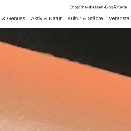
Shop
Rheinhessen-Blog
Karte
 & Genuss
Aktiv & Natur
Kultur & Städte
Veransta