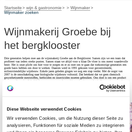
Startseite
wijn & gastronomie
Wijnmaker
Wijnmaker zoeken
Wijnmakerij Groebe bij
het bergklooster
Drie generaties helpen mee aan de wijnmakerij Groebe aan de Bergkloster. Samen zijn we een team dat
profiteert van ieders sterke punten. Samen staan we altijd voor u klaar De vloer is ons meest waardevolle
bezit. Het is onze plicht om hier voor te zorgen en er zo mee om te gaan dat toekomstige generaties een
goede basis hebben om door te werken. Daarom werd in 1991 gekozen voor gecontroleerde,
milieuvriendelijke wijnbouw. Enkele jaren geleden gingen we nog een stap verder. Met de oogst van
2007 is de omschakeling naar biologische wijnbouw voltooid. Dat betekent dat we geen chemisch
gesynthetiseerde meststoffen, herbiciden en insecticiden moeten gebruiken. Ons doel is om een product
te vervaardigen dat dicht bij de natuur staat en gebaseerd is op de nieuwste bevindingen uit wetenschap
en onderzoek, waarvan u zonder aarzelen kunt genieten. Dit betekent ook dat alles in onze wijnmakerij
uit één hand komt, van teelt en uitbreiding tot verkoop. Wij zijn wijnmakers uit overtuiging en passie.
Deel en geniet met ons van de vreugde van wijn en leven.
Diese Webseite verwendet Cookies
Wir verwenden Cookies, um die Nutzung dieser Seite zu
analysieren, Funktionen für soziale Medien zu integrieren