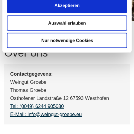
Akzeptieren
maat3
m
Auswahl erlauben
Nur notwendige Cookies
Over ons
Contactgegevens:
Weingut Groebe
Thomas Groebe
Osthofener Landstraße 12 67593 Westhofen
Tel: (0049) 6244 905080
E-Mail: info@weingut-groebe.eu