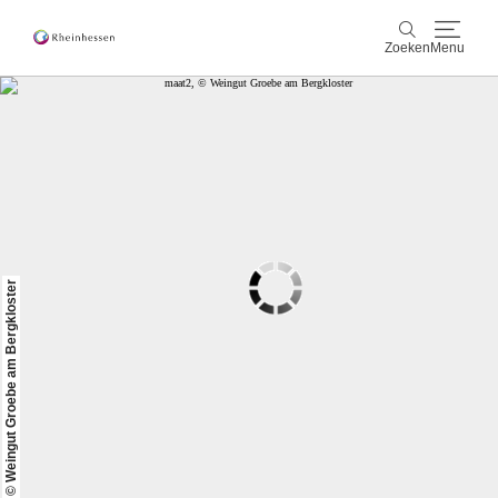
Zoeken
Menu
wijn & gastronomie
Zoeken
actief & natuur
Cultuur & Steden
© Weingut Groebe am Bergkloster
Events
reservering & service
Rheinhessen-Blog
kaart