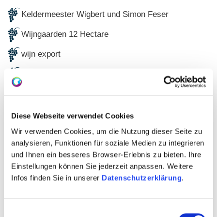
Keldermeester Wigbert und Simon Feser
Wijngaarden 12 Hectare
wijn export
Ab-Hof/Vinotheek
Gastenkamer
wijn seminars
Diese Webseite verwendet Cookies
Wir verwenden Cookies, um die Nutzung dieser Seite zu
Online wijnproeverijen
analysieren, Funktionen für soziale Medien zu integrieren
Wijnstoksponsoring
und Ihnen ein besseres Browser-Erlebnis zu bieten. Ihre
Einstellungen können Sie jederzeit anpassen. Weitere
Delicatessenideeën gemaakt van wijn
Infos finden Sie in unserer
Datenschutzerklärung
.
Historische druivensoorten
Einwilligungsauswahl
glühwein