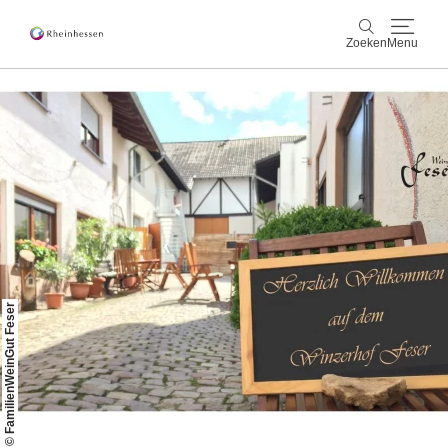
Zoeken
Menu
wijn & gastronomie
Zoeken
actief & natuur
Cultuur & Steden
Events
© FamilienWeinGut Feser
reservering & service
Rheinhessen-Blog
kaart