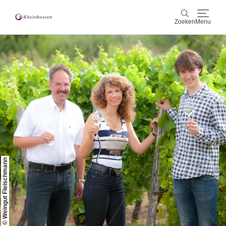
Zoeken
Menu
wijn & gastronomie
Zoeken
actief & natuur
Cultuur & Steden
Events
reservering & service
© Weingut Fleischmann
Rheinhessen-Blog
kaart