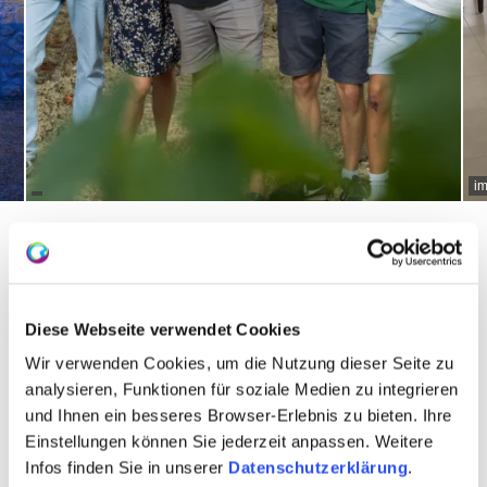
i
Over ons
Diese Webseite verwendet Cookies
Wir verwenden Cookies, um die Nutzung dieser Seite zu
Keldermeester Annette und Hubertus Krebs
analysieren, Funktionen für soziale Medien zu integrieren
Wijngaarden 28 Hectare
und Ihnen ein besseres Browser-Erlebnis zu bieten. Ihre
Einstellungen können Sie jederzeit anpassen. Weitere
gespecialiseerde handel
Infos finden Sie in unserer
Datenschutzerklärung
.