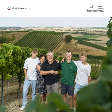
Zoeken
Menu
wijn & gastronomie
Zoeken
actief & natuur
Cultuur & Steden
Events
reservering & service
Rheinhessen-Blog
kaart