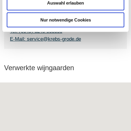
Auswahl erlauben
Weingut Krebs-Grode
Hubertus Krebs
Nur notwendige Cookies
Haupstraße 16 55278 Eimsheim
Tel: (0049) 6249 908050
E-Mail: service@krebs-grode.de
Verwerkte wijngaarden