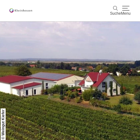
Suche
Menu
Wein & Genuss
Suche
Aktiv & Natur
Kultur & Städte
Veranstaltungen
Buchung & Service
© Weingut Kiefer
Shop
Rheinhessen-Blog
Karte