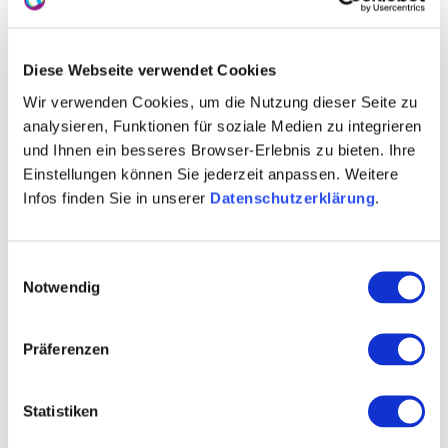
Über uns
Diese Webseite verwendet Cookies
Kellermeister Jonas Kiefer
Wir verwenden Cookies, um die Nutzung dieser Seite zu
analysieren, Funktionen für soziale Medien zu integrieren
Rebfläche 25 Hektar
und Ihnen ein besseres Browser-Erlebnis zu bieten. Ihre
Fachhandel
Einstellungen können Sie jederzeit anpassen. Weitere
Infos finden Sie in unserer
Datenschutzerklärung
.
Weinexport
Ab-Hof/Vinothek
Einwilligungsauswahl
Notwendig
Historische Rebsorten
Glühwein
Präferenzen
Alkoholfreie Weine
Statistiken
Kontaktinformationen: