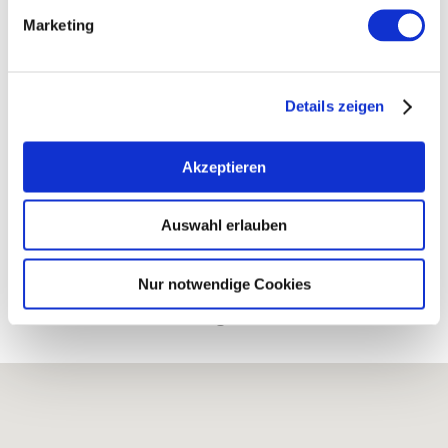
Weingut Jonas Kiefer
Marketing
Jonas Kiefer
Rebgartenstraße 41 67551 Worms-
Wiesoppenheim
Details zeigen
Tel: (0049) 6241 35861
E-Mail: kontakt@kiefer-wein.de
Akzeptieren
Internet: http://www.kiefer-wein.de
Auswahl erlauben
Nur notwendige Cookies
Bearbeitete Weinlagen