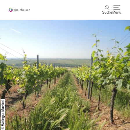
Suche
Menu
Wein & Genuss
Suche
Aktiv & Natur
Kultur & Städte
Veranstaltungen
Buchung & Service
© Weingut Mankel
Shop
Rheinhessen-Blog
Karte