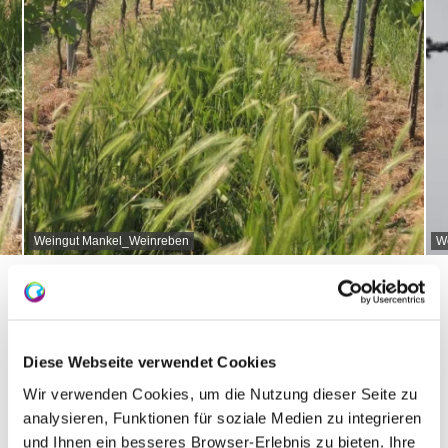
Weingut Mankel_Weinreben
W
Über uns
Diese Webseite verwendet Cookies
Wir verwenden Cookies, um die Nutzung dieser Seite zu
Kellermeister Tobias Mankel
analysieren, Funktionen für soziale Medien zu integrieren
und Ihnen ein besseres Browser-Erlebnis zu bieten. Ihre