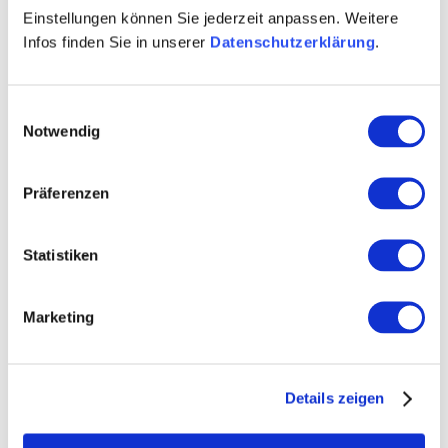
Rebfläche 10 Hektar
Einstellungen können Sie jederzeit anpassen. Weitere
Infos finden Sie in unserer
Datenschutzerklärung
.
Fachhandel
Winzersekt
Einwilligungsauswahl
Weinexport
Notwendig
Kontaktinformationen:
Präferenzen
Weingut Mankel
Herwarth Mankel
Statistiken
Langgasse 10 55234 Hochborn
Tel: (0049) 6735 399
Marketing
E-Mail: info@weingut-mankel.de
Internet: http://www.weingut-mankel.de
Details zeigen