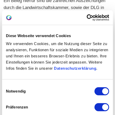
Ein Beleg hierfür sind die zahlreichen Auszeichungen
durch die Landwirtschaftskammer, sowie der DLG in
Gold, Silber und Bronze, welche unserem Betrieb für
besondere Leistungen jährlich zuerkannt werden. Unser
Bestreben ist es, Sie über und um den Wein zu
informieren und vor allem, Ihnen solche zu kredenzen,
Diese Webseite verwendet Cookies
die Sie mit Freude genießen können.
Wir verwenden Cookies, um die Nutzung dieser Seite zu
analysieren, Funktionen für soziale Medien zu integrieren
Überzeugen Sie sich selbst von der Qualität und dem
und Ihnen ein besseres Browser-Erlebnis zu bieten. Ihre
Wohlgeschmack unserer Weine, Sekte und anderen
Einstellungen können Sie jederzeit anpassen. Weitere
Produkten bei einer Probe im Weingut Zimmermann
Infos finden Sie in unserer
Datenschutzerklärung
.
oder einem von Ihnen individuell zusammengestellten
Probepaket, welches wir Ihnen gerne zukommen
Einwilligungsauswahl
lassen.
Notwendig
Ihr Weingut
Peter Zimmermann
Präferenzen