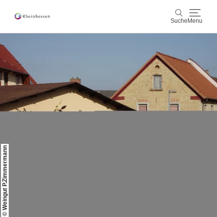
Suche
Menu
Wein & Genuss
Suche
Aktiv & Natur
Kultur & Städte
Veranstaltungen
© Weingut P.Zimmermann
Buchung & Service
Shop
Rheinhessen-Blog
Karte