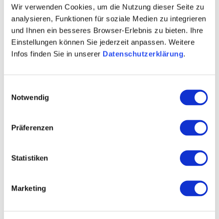
Wir verwenden Cookies, um die Nutzung dieser Seite zu
analysieren, Funktionen für soziale Medien zu integrieren
Über uns
und Ihnen ein besseres Browser-Erlebnis zu bieten. Ihre
Einstellungen können Sie jederzeit anpassen. Weitere
Kellermeister Hermann u. Matthias Wendel
Infos finden Sie in unserer
Datenschutzerklärung
.
Rebfläche 28 Hektar
Einwilligungsauswahl
Winzersekt
Notwendig
Glühwein
Präferenzen
Kontaktinformationen:
Weingut Wendel
Statistiken
Matthias Wendel
Helmutstraße 9 55411 Bingen am Rhein
Marketing
Tel: (0049) 6721 41215
E-Mail: weingut-h.wendel@t-online.de
Internet: http://www.weingut-wendel-bingen.de