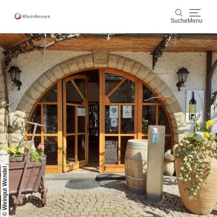
Suche
Menu
Wein & Genuss
Suche
Aktiv & Natur
Kultur & Städte
Veranstaltungen
Buchung & Service
© Weingut Wendel
Shop
Rheinhessen-Blog
Karte