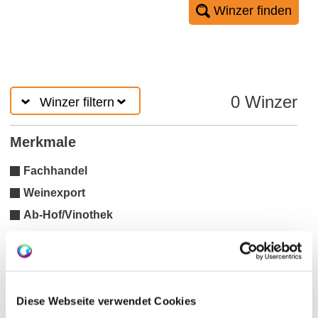
Winzer finden
0 Winzer
Winzer filtern
Merkmale
Fachhandel
Weinexport
Ab-Hof/Vinothek
24h-Automatenverkauf
Maxime Herkunft Rheinhessen
Generation Riesling
Diese Webseite verwendet Cookies
VDP