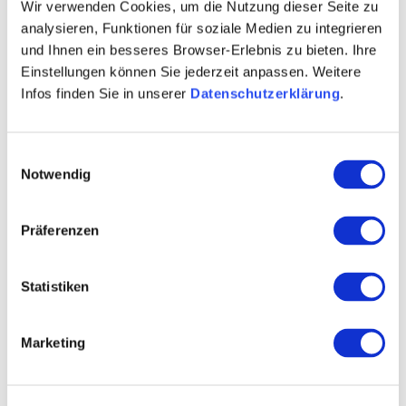
Wir verwenden Cookies, um die Nutzung dieser Seite zu
Selection Rheinhessen
analysieren, Funktionen für soziale Medien zu integrieren
Ökologisch zertifiziert
und Ihnen ein besseres Browser-Erlebnis zu bieten. Ihre
Nachhaltig zertifiziert
Einstellungen können Sie jederzeit anpassen. Weitere
Silvaner
Infos finden Sie in unserer
Datenschutzerklärung
.
PIWI’s
Historische Rebsorten
Einwilligungsauswahl
Notwendig
Federweißer
Glühwein
Präferenzen
Alkoholfreie Weine
Winzersekt
Statistiken
Generationen
Architektur
Marketing
Gastronomie
Gästezimmer
Wohnmobilstellplätze