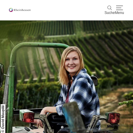
Suche
Menu
Wein & Genuss
Suche
Aktiv & Natur
Kultur & Städte
Veranstaltungen
Buchung & Service
Shop
Rheinhessen-Blog
Karte
© David Maupilé