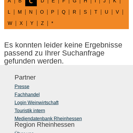
C
A
B
D
E
F
G
H
I
J
K
L
M
N
O
P
Q
R
S
T
U
V
W
X
Y
Z
*
Es konnten leider keine Ergebnisse
passend zu Ihrer Suchanfrage
gefunden werden.
Partner
Presse
Fachhandel
Login Weinwirtschaft
Touristik intern
Mediendatenbank Rheinhessen
Region Rheinhessen