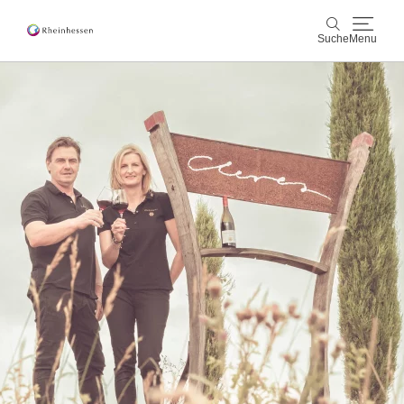
Suche
Menu
Wein & Genuss
Suche
Aktiv & Natur
Kultur & Städte
Veranstaltungen
Buchung & Service
Shop
Rheinhessen-Blog
Karte