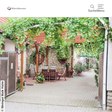
Suche
Menu
Wein & Genuss
Suche
Aktiv & Natur
Kultur & Städte
Veranstaltungen
Buchung & Service
© Weingut Maik Hahn
Shop
Rheinhessen-Blog
Karte