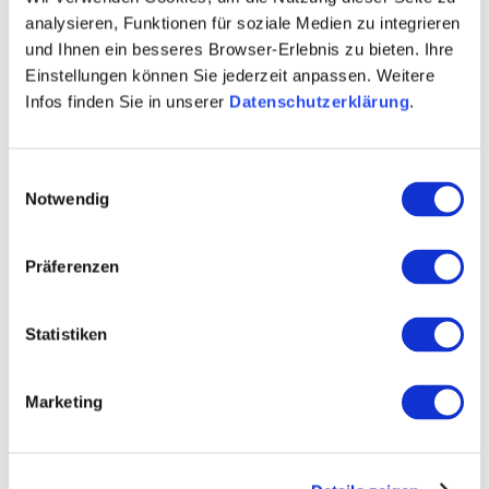
analysieren, Funktionen für soziale Medien zu integrieren
und Ihnen ein besseres Browser-Erlebnis zu bieten. Ihre
Über uns
Einstellungen können Sie jederzeit anpassen. Weitere
Infos finden Sie in unserer
Datenschutzerklärung
.
Kellermeister Maik Hahn
Rebfläche 13 Hektar
Einwilligungsauswahl
Notwendig
Winzersekt
Präferenzen
Kontaktinformationen:
Weingut Maik Hahn
Maik Hahn
Statistiken
Hauptstraße 8-10 67598 Gundersheim
Tel: (0049) 6244 905963
Marketing
E-Mail: weingut-hahn@gmx.de
Internet: https://www.weingut-maikhahn.de