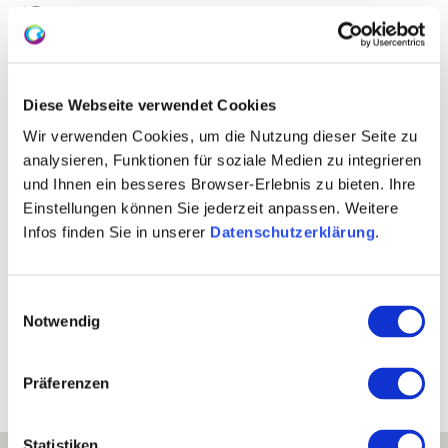
Winzersekt
Delikatessen Ideen aus Wein
Diese Webseite verwendet Cookies
Kontaktinformationen:
Wir verwenden Cookies, um die Nutzung dieser Seite zu
Weingut St. Urban
analysieren, Funktionen für soziale Medien zu integrieren
Karl-Josef und Thomas Paukner
und Ihnen ein besseres Browser-Erlebnis zu bieten. Ihre
Nach dem Eigen 20 55239 Gau-Odernheim
Einstellungen können Sie jederzeit anpassen. Weitere
Tel: (0049) 6733 253
Infos finden Sie in unserer
Datenschutzerklärung
.
E-Mail: info@weingut-paukner.de
Internet: http://www.weingut-paukner.de
Einwilligungsauswahl
Notwendig
Bearbeitete Weinlagen
Präferenzen
Statistiken