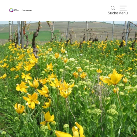
Suche
Menu
Wein & Genuss
Suche
Aktiv & Natur
Kultur & Städte
Veranstaltungen
Buchung & Service
Shop
Rheinhessen-Blog
Karte