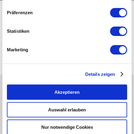
Wijnfestivals,
Präferenzen
wijnpresentaties
Statistiken
en co.
Marketing
Details zeigen
Onze Service Contact:
Akzeptieren
(0049) 6731 893280
Ma-Do:08:00-17:00
Vr:08:00-13:00
Auswahl erlauben
Of gewoon per e-mail
hallo@rheinhessenwein.de
Nur notwendige Cookies