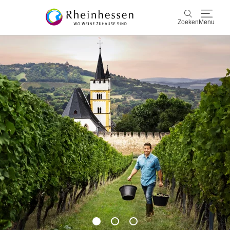
Zoeken
Menu
wijn & gastronomie
Zoeken
actief & natuur
Cultuur & Steden
Events
reservering & service
Rheinhessen-Blog
kaart