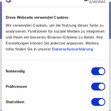
CULINAIRE HOOGSTANDJES EN
Diese Webseite verwendet Cookies
GEZELLIGHEID
Wir verwenden Cookies, um die Nutzung dieser Seite zu
analysieren, Funktionen für soziale Medien zu integrieren
und Ihnen ein besseres Browser-Erlebnis zu bieten. Ihre
Einstellungen können Sie jederzeit anpassen. Weitere
Infos finden Sie in unserer
Datenschutzerklärung
.
Heerlijke streekgerechten, een glas wijn van
wijnstokken die direct voor de deur groeien en het leven
Einwilligungsauswahl
vieren te midden van het landschap dat onze regio
Notwendig
vormgeeft. Wij in Rheinhessen houden van gezelligheid
en beleven dat met volle teugen. Kom langs bij onze
Präferenzen
gastronomie of bezoek een wijnfeest te midden van de
wijngaarden. Beleef het Rheinhessen-gevoel!
Statistiken