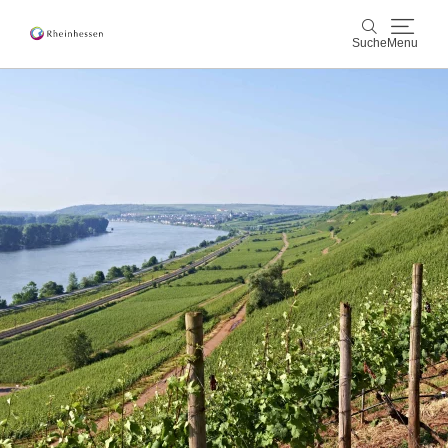
Suche
Menu
Wein & Genuss
Suche
Aktiv & Natur
Kultur & Städte
Veranstaltungen
Buchung & Service
Shop
Rheinhessen-Blog
Karte