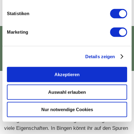
errichtet worden sein müssen.
Statistiken
Marketing
BEDEUTENDE
PERSÖNLICHKEITEN
Details zeigen
Akzeptieren
Frau des Mittelalters - Heilige Hildegard
Auswahl erlauben
von Bingen
Nur notwendige Cookies
Prophetin und Ratgeberin, Musikerin und Malerin,
Managerin und PR-Frau - Hildegard von Bingen vereinte
viele Eigenschaften. In Bingen könnt ihr auf den Spuren