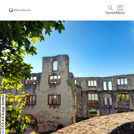
Suche
Menu
Wein & Genuss
Suche
Aktiv & Natur
Kultur & Städte
Veranstaltungen
Buchung & Service
© CC0 4.0 Katja Zentel
Shop
Rheinhessen-Blog
Karte