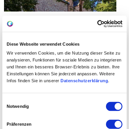
Mittelalterliche Heidenturmkirchen
Heidenturmkirchen sind eine echte Seltenheit in
Deutschland, ein Glück, dass gleich vier davon
in Rheinhessen stehen. Charakteristisch für die
Diese Webseite verwendet Cookies
Kirchen sind, wie der Name schon sagt, deren
Türme, die etwas Orientalisches an sich haben.
Wir verwenden Cookies, um die Nutzung dieser Seite zu
analysieren, Funktionen für soziale Medien zu integrieren
Von außen betrachtet sind die Kirchen definitiv
und Ihnen ein besseres Browser-Erlebnis zu bieten. Ihre
ein Hingucker, jedoch lohnt sich auch ein
Einstellungen können Sie jederzeit anpassen. Weitere
Besuch ins Innere. Die aufwendigen
Infos finden Sie in unserer
Datenschutzerklärung
.
Verzierungen und Dekorationen sind genauso
ein Highlight wie die seltenen Türme. Warum die
Bauwerke ihre, für die Region untypischen,
Einwilligungsauswahl
Notwendig
Giebel haben, konnte bis heute nicht geklärt
werden. Fest steht aber, dass die Türme zur
Zeit des Ersten Kreuzzugs (1096-1099)
Präferenzen