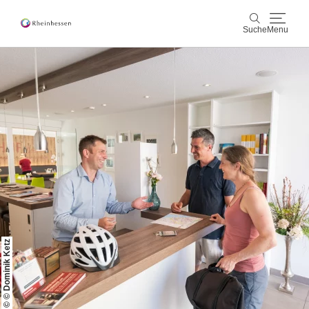
Suche
Menu
Wein & Genuss
Suche
Aktiv & Natur
Kultur & Städte
Veranstaltungen
Buchung & Service
© © Dominik Ketz
Shop
Rheinhessen-Blog
Karte