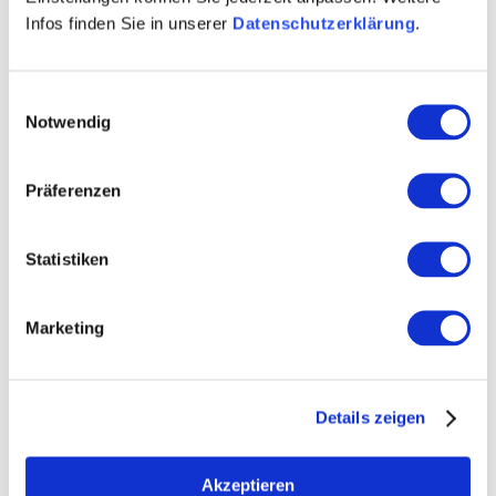
Infos finden Sie in unserer
Datenschutzerklärung
.
Reisebedingungen für Pauschalangebote
mehr erfahren
Einwilligungsauswahl
Notwendig
Jet
Präferenzen
Statistiken
Marketing
Details zeigen
Reiseschutz der „ERGO Reiseversicherung
AG“
Jetzt vorsorgen und hier abschließen
Akzeptieren