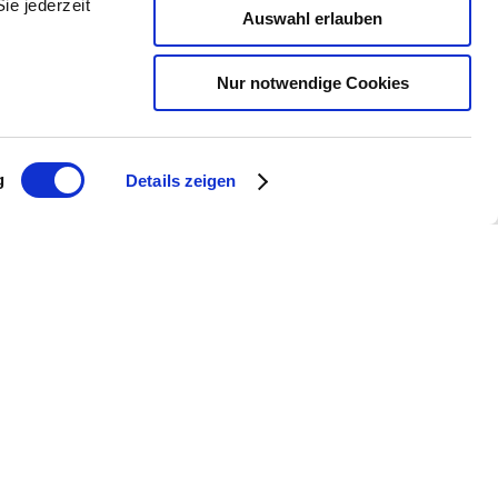
ie jederzeit
Auswahl erlauben
Nur notwendige Cookies
Amiche (Rundtour)
g
Details zeigen
Eine einfache Rundfahrt vom Rhein
zu den ersten Ausläufern der…
mehr erfahren