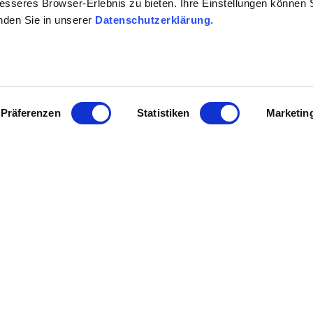
besseres Browser-Erlebnis zu bieten. Ihre Einstellungen können S
inden Sie in unserer
Datenschutzerklärung
.
Rheinterrassenroute
Präferenzen
Statistiken
Marketin
.000
Einen Einblick in gemütliche
s…
rheinhessische Weindörfer
verschaffen Sie…
mehr erfahren
rn