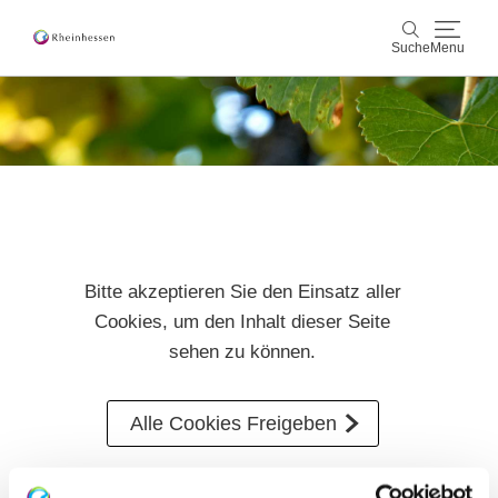
Suche
Menu
Wein & Genuss
Suche
Aktiv & Natur
Kultur & Städte
Bitte akzeptieren Sie den Einsatz aller
Veranstaltungen
Cookies, um den Inhalt dieser Seite
sehen zu können.
Buchung & Service
Shop
Rheinhessen-Blog
Karte
Alle Cookies Freigeben
Einkehrtipps an der