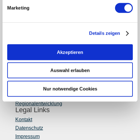
Partner
Marketing
Presse
Fachhandel
Login Weinwirtschaft
Details zeigen
Touristik intern
Mediendatenbank Rheinhessen
Region Rheinhessen
Akzeptieren
Über uns
Rheinhessen AUSGEZEICHNET
Auswahl erlauben
Reiseführer
Shop
Nur notwendige Cookies
Newsletter
Regionalentwicklung
Legal Links
Kontakt
Datenschutz
Impressum