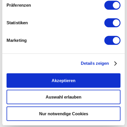
Präferenzen
Für unsere Unterkunfts-, Erlebnis- oder
Prospektanzeige nutzen wir die
Plattform Feratel Deskline.
Statistiken
Damit alles klappt, brauchen wir deine
Zustimmung zu Marketing-Cookies.
Marketing
Nur ein Klick – und schon geht’s weiter
mit deiner Reiseplanung! Mehr zu den
Cookies in der
Datenschutzerklärung >
.
Details zeigen
Marketing-Cookies zulassen
Akzeptieren
Auswahl erlauben
Nur notwendige Cookies