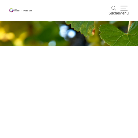
Suche
Menu
Wein & Genuss
Suche
Aktiv & Natur
Kultur & Städte
Veranstaltungen
Buchung & Service
Shop
Rheinhessen-Blog
Karte