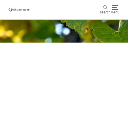
search
Menu
wine & culinary
search
sports & nature
culture & cities
events
booking & service
Shop
Rheinhessen-Blog
map