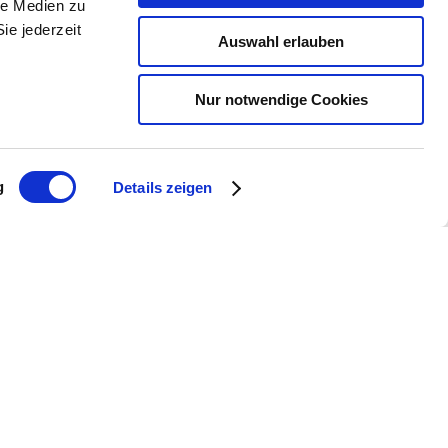
le Medien zu
rofiles. Order them home now!
ie jederzeit
Auswahl erlauben
Nur notwendige Cookies
g
Details zeigen