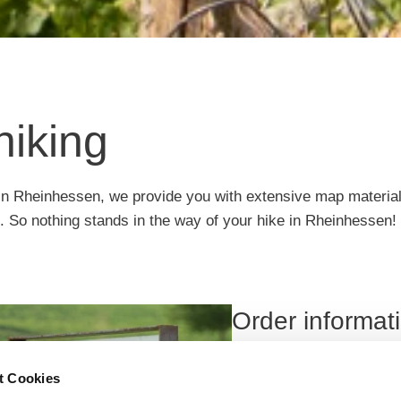
hiking
 in Rheinhessen, we provide you with extensive map material t
. So nothing stands in the way of your hike in Rheinhessen!
Order informat
Our hiking brochures cont
t Cookies
in Rheinhessen with their 