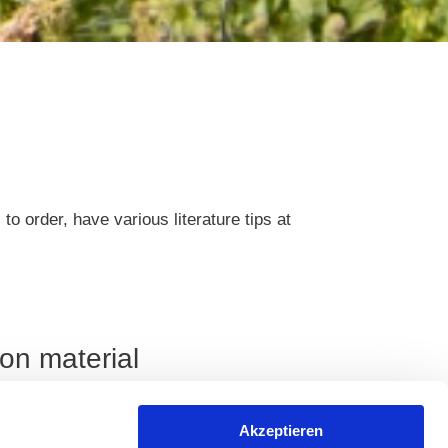
o order, have various literature tips at
ion material
ain information on the various hiking tours
Akzeptieren
entry points, trail descriptions, map