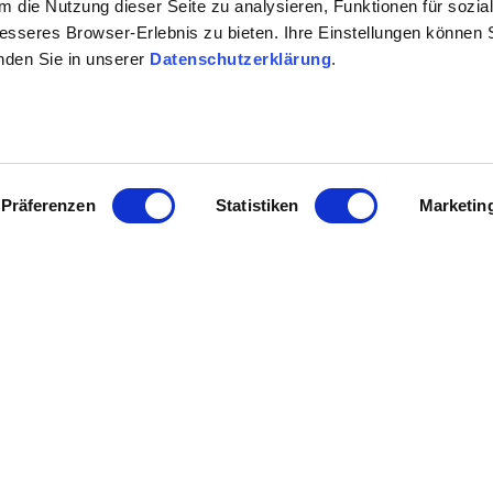
 die Nutzung dieser Seite zu analysieren, Funktionen für sozia
sketches and elevation p
besseres Browser-Erlebnis zu bieten. Ihre Einstellungen können S
inden Sie in unserer
Datenschutzerklärung
.
order here
Präferenzen
Statistiken
Marketin
hike, you will find all the