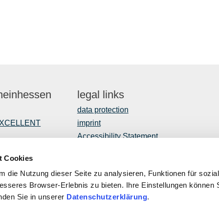
Rheinhessen
legal links
data protection
EXCELLENT
imprint
Accessibility Statement
t Cookies
 die Nutzung dieser Seite zu analysieren, Funktionen für sozia
opment
besseres Browser-Erlebnis zu bieten. Ihre Einstellungen können S
inden Sie in unserer
Datenschutzerklärung
.