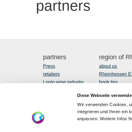
partners
partners
region of 
Press
about us
retailers
Rheinhessen 
Login wine industry
book tips
Tourism internally
Shop
Diese Webseite verwende
Newsletter
Wir verwenden Cookies, um
regional devel
integrieren und Ihnen ein 
anpassen. Weitere Infos f