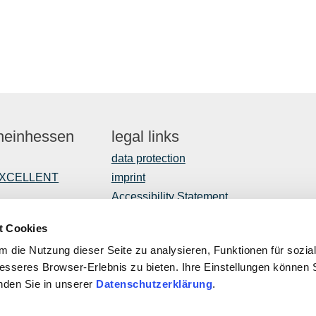
Rheinhessen
legal links
data protection
EXCELLENT
imprint
Accessibility Statement
t Cookies
 die Nutzung dieser Seite zu analysieren, Funktionen für sozia
opment
besseres Browser-Erlebnis zu bieten. Ihre Einstellungen können S
inden Sie in unserer
Datenschutzerklärung
.