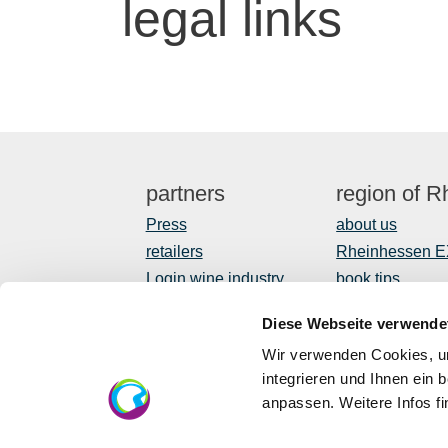
legal links
partners
region of 
Press
about us
retailers
Rheinhessen 
Login wine industry
book tips
Tourism internally
Shop
Diese Webseite verwende
Newsletter
Wir verwenden Cookies, um
regional devel
integrieren und Ihnen ein 
anpassen. Weitere Infos f