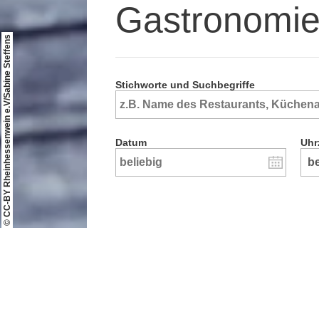
Gastronomi
© CC-BY Rheinhessenwein e.V/Sabine Steffens
Stichworte und Suchbegriffe
Datum
Uhr