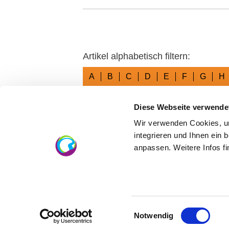
Artikel alphabetisch filtern:
A
B
C
D
E
F
G
H
Diese Webseite verwende
Wir verwenden Cookies, um
integrieren und Ihnen ein 
anpassen. Weitere Infos f
Einwilligungsauswahl
Notwendig