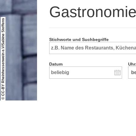
Gastronomi
© CC-BY Rheinhessenwein e.V/Sabine Steffens
Stichworte und Suchbegriffe
Datum
Uhr