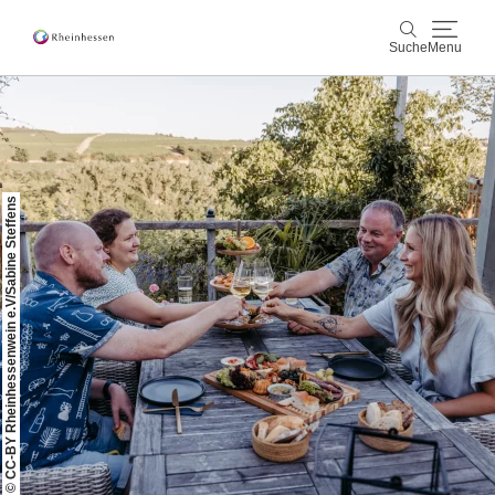
Suche
Menu
Wein & Genuss
Suche
Aktiv & Natur
© CC-BY Rheinhessenwein e.V/Sabine Steffens
Kultur & Städte
Veranstaltungen
Buchung & Service
Shop
Rheinhessen-Blog
Karte