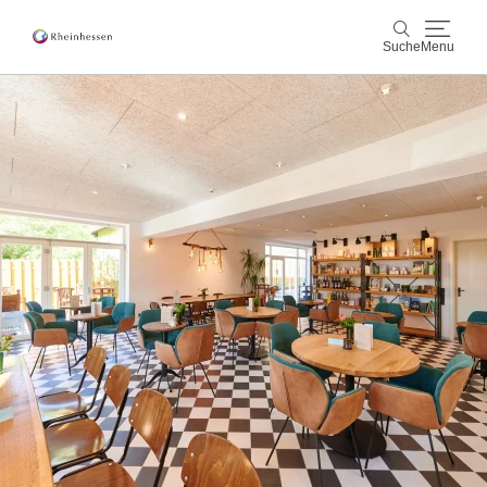
Suche
Menu
Wein & Genuss
Suche
Aktiv & Natur
Kultur & Städte
Veranstaltungen
Buchung & Service
Shop
Rheinhessen-Blog
Karte