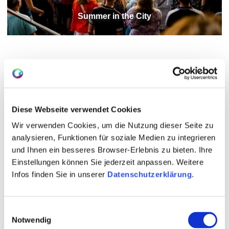
Summer in the City
Juli
Juli wordt in Rheinhessen gevierd met een heleboel
Diese Webseite verwendet Cookies
emoties. Bij adembenemende vuurwerkshows zoals
Wir verwenden Cookies, um die Nutzung dieser Seite zu
“Rijn in Vlammen” of bij het “Nibelungen Festival” in
analysieren, Funktionen für soziale Medien zu integrieren
Worms. Grote emoties zijn hier voorgeprogrammeerd.
und Ihnen ein besseres Browser-Erlebnis zu bieten. Ihre
Einstellungen können Sie jederzeit anpassen. Weitere
Als dat nog niet genoeg opwinding voor je is, kun je
Infos finden Sie in unserer
Datenschutzerklärung
.
aan het begin van de maand tijdens de “Maxime
Open” een duik nemen in de wereld van wijnboeren en
wijnen en tijdens het wijnhoppen aan je trekken
Einwilligungsauswahl
komen.
Notwendig