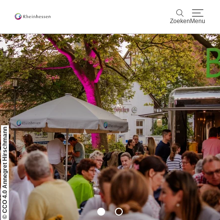
Zoeken
Menu
wijn & gastronomie
Zoeken
actief & natuur
Cultuur & Steden
© CCO 4.0 Annegret Hirschmann
Events
reservering & service
Rheinhessen-Blog
kaart