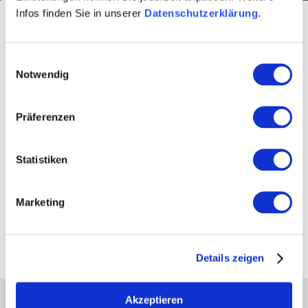
Infos finden Sie in unserer
Datenschutzerklärung
.
Startseite
Events
Hoogtepunten evenement
Hoogtepunt-evenementen
Bingen Schommels
Einwilligungsauswahl
Bingen Schommels
Notwendig
Präferenzen
Statistiken
Marketing
Details zeigen
Akzeptieren