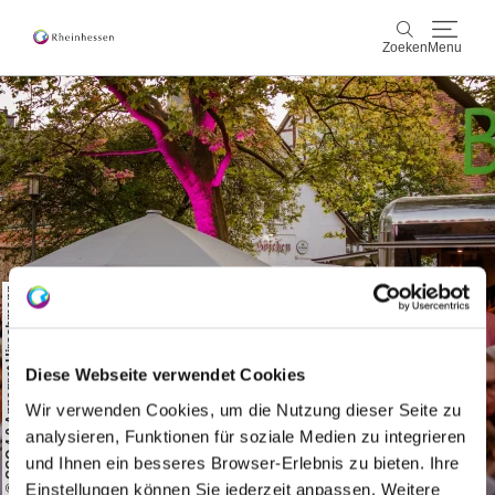
Zoeken
Menu
wijn & gastronomie
Zoeken
actief & natuur
Cultuur & Steden
© CCO 4.0 Annegret Hirschmann
Events
reservering & service
Diese Webseite verwendet Cookies
Rheinhessen-Blog
kaart
Wir verwenden Cookies, um die Nutzung dieser Seite zu
analysieren, Funktionen für soziale Medien zu integrieren
und Ihnen ein besseres Browser-Erlebnis zu bieten. Ihre
Einstellungen können Sie jederzeit anpassen. Weitere