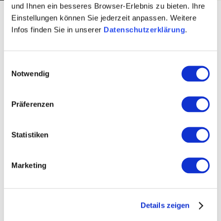
und Ihnen ein besseres Browser-Erlebnis zu bieten. Ihre
Startseite
wijn & gastronomie
wijn presentaties
Einstellungen können Sie jederzeit anpassen. Weitere
Infos finden Sie in unserer
Datenschutzerklärung
.
Hier worden de wijnen uit
Rheinhessen gepresenteerd
Einwilligungsauswahl
Notwendig
Wijnpresentaties
Präferenzen
Rheinhessenwein eV biedt zijn wijnboeren de
mogelijkheid om deel te nemen aan gezamenlijke
campagnes zoals beurzen en andere wijnpresentaties.
Statistiken
Omdat we er van overtuigd zijn dat een gezamenlijk
optreden van de wijnmakers op evenementen niet alleen
Marketing
kracht toont, maar ook een kracht is.
Details zeigen