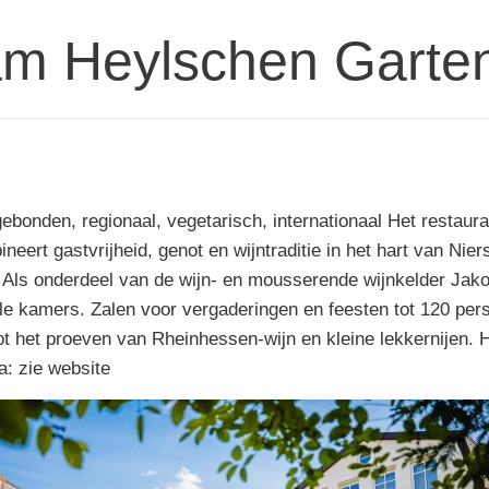
am Heylschen Garte
ebonden, regionaal, vegetarisch, internationaal Het restaur
eert gastvrijheid, genot en wijntraditie in het hart van Nier
r. Als onderdeel van de wijn- en mousserende wijnkelder Ja
olle kamers. Zalen voor vergaderingen en feesten tot 120 p
ot het proeven van Rheinhessen-wijn en kleine lekkernijen. 
a: zie website