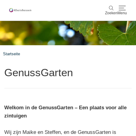
Zoeken
Menu
wijn & gastronomie
Zoeken
actief & natuur
Startseite
Cultuur & Steden
GenussGarten
Events
reservering & service
Welkom in de GenussGarten – Een plaats voor alle
Rheinhessen-Blog
kaart
zintuigen
Wij zijn Maike en Steffen, en de GenussGarten is