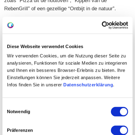
zoals “Pizza uit de houtoven”, “Kippen van de
RebenGrill” of een gezellige “Ontbijt in de natuur”.
Onze Genussladen – Genot voor thuis
Duurzaamheid en regionaliteit spelen een grote rol in
ons dagelijkse leven. Daarom hebben we onze
Diese Webseite verwendet Cookies
Genussladen nieuw leven ingeblazen. Hier kunnen
Wir verwenden Cookies, um die Nutzung dieser Seite zu
onze gasten niet alleen verse groenten en fruit uit
analysieren, Funktionen für soziale Medien zu integrieren
eigen teelt kopen, maar ook regionale specialiteiten
und Ihnen ein besseres Browser-Erlebnis zu bieten. Ihre
Einstellungen können Sie jederzeit anpassen. Weitere
van andere producenten die we persoonlijk
Infos finden Sie in unserer
Datenschutzerklärung
.
waarderen. Voor de perfecte genot thuis bieden wij
een fijne selectie aan producten die met liefde en
ambacht in de regio zijn geproduceerd.
Einwilligungsauswahl
Notwendig
Vrijdag van 10.30 tot 20.00 uur en zaterdag van 10.30
tot 13.00 uur
Präferenzen