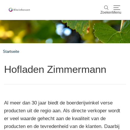
Zoeken
Menu
wijn & gastronomie
Zoeken
actief & natuur
Startseite
Cultuur & Steden
Hofladen Zimmermann
Events
reservering & service
Al meer dan 30 jaar biedt de boerderijwinkel verse
Rheinhessen-Blog
kaart
producten uit de regio aan. Als directe verkoper wordt
er veel waarde gehecht aan de kwaliteit van de
producten en de tevredenheid van de klanten. Daarbij