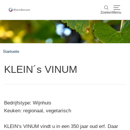
Zoeken
Menu
wijn & gastronomie
Zoeken
actief & natuur
Startseite
Cultuur & Steden
KLEIN´s VINUM
Events
reservering & service
Bedrijfstype: Wijnhuis
Rheinhessen-Blog
kaart
Keuken: regionaal, vegetarisch
KLEIN‘s VINUM vindt u in een 350 jaar oud erf. Daar