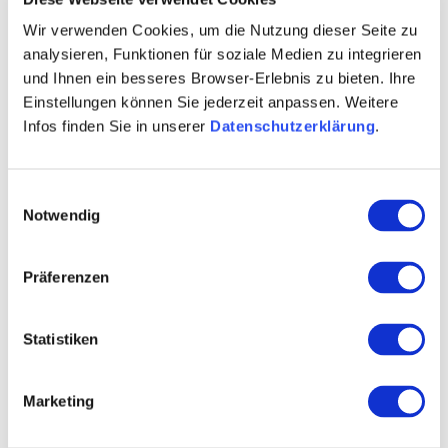
Data: –
Wir verwenden Cookies, um die Nutzung dieser Seite zu
Tafelreserveringen zijn mogelijk per e-mail, telefoon of
analysieren, Funktionen für soziale Medien zu integrieren
und Ihnen ein besseres Browser-Erlebnis zu bieten. Ihre
via WhatsApp 0177 423 6287 (alleen tekstberichten)
Einstellungen können Sie jederzeit anpassen. Weitere
Infos finden Sie in unserer
Datenschutzerklärung
.
Einwilligungsauswahl
Notwendig
Präferenzen
Statistiken
Marketing