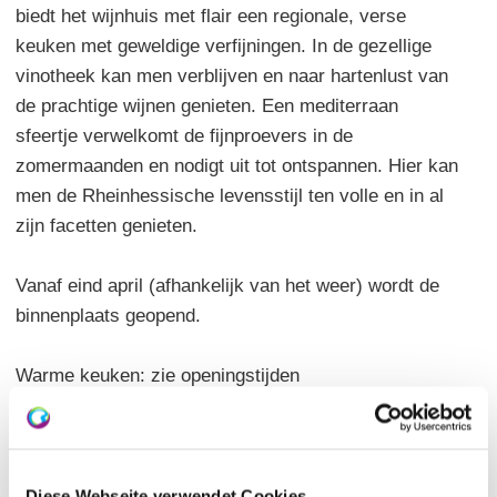
biedt het wijnhuis met flair een regionale, verse
keuken met geweldige verfijningen. In de gezellige
vinotheek kan men verblijven en naar hartenlust van
de prachtige wijnen genieten. Een mediterraan
sfeertje verwelkomt de fijnproevers in de
zomermaanden en nodigt uit tot ontspannen. Hier kan
men de Rheinhessische levensstijl ten volle en in al
zijn facetten genieten.
Vanaf eind april (afhankelijk van het weer) wordt de
binnenplaats geopend.
Warme keuken: zie openingstijden
Hoofdgerechten: 8,00 - 16,00 Euro | Open
Rheinhessische wijnen: 18
Aantal zitplaatsen: binnen 60 | buiten 100 | aparte
ruimte 30
Diese Webseite verwendet Cookies