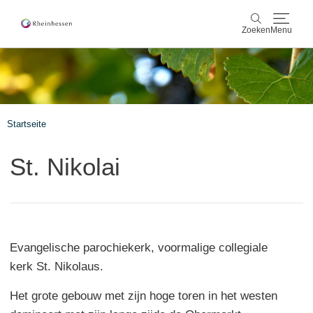
Zoeken
Menu
wijn & gastronomie
Zoeken
actief & natuur
Startseite
Cultuur & Steden
St. Nikolai
Events
reservering & service
Evangelische parochiekerk, voormalige collegiale
Rheinhessen-Blog
kaart
kerk St. Nikolaus.
Het grote gebouw met zijn hoge toren in het westen