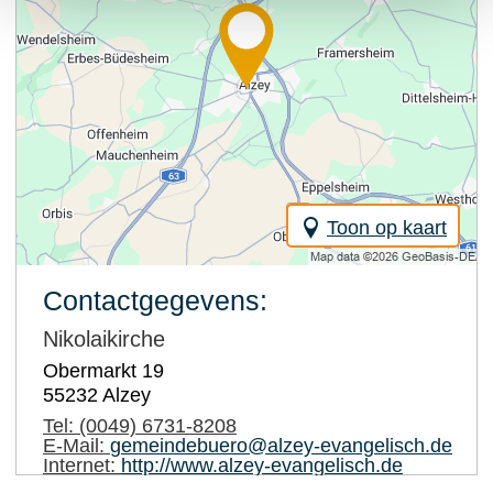
Toon op kaart
Contactgegevens:
Nikolaikirche
Obermarkt 19
55232
Alzey
Tel:
(0049) 6731-8208
E-Mail:
gemeindebuero@alzey-evangelisch.de
Internet:
http://www.alzey-evangelisch.de