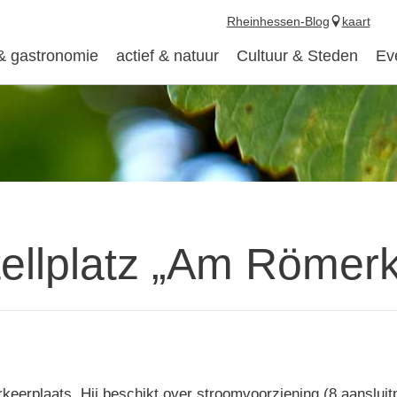
Rheinhessen-Blog
kaart
 & gastronomie
actief & natuur
Cultuur & Steden
Ev
ellplatz „Am Römerk
keerplaats. Hij beschikt over stroomvoorziening (8 aansluit