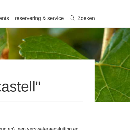
ents
reservering & service
Zoeken
Zoeken
astell"
punten), een verswateraansluiting en