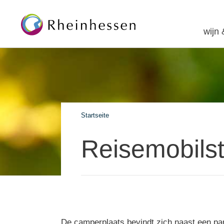
wijn
Startseite
Reisemobilst
De camperplaats bevindt zich naast een par