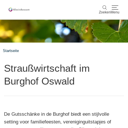
Zoeken
Menu
wijn & gastronomie
Zoeken
actief & natuur
Startseite
Cultuur & Steden
Straußwirtschaft im
Events
Burghof Oswald
reservering & service
Rheinhessen-Blog
kaart
De Gutsschänke in de Burghof biedt een stijlvolle
setting voor familiefeesten, vereniginguitstapjes of