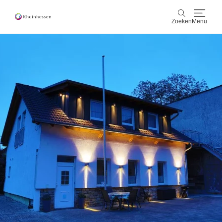
Zoeken
Menu
wijn & gastronomie
Zoeken
actief & natuur
Cultuur & Steden
Events
reservering & service
Rheinhessen-Blog
kaart