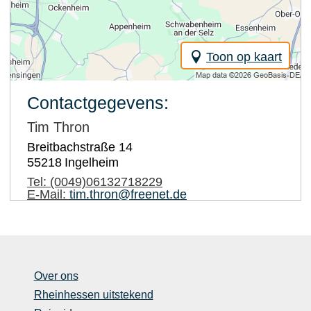
Toon op kaart
Contactgegevens:
Tim Thron
Breitbachstraße 14
55218
Ingelheim
Tel:
(0049)06132718229
E-Mail:
tim.thron@freenet.de
Over ons
Rheinhessen uitstekend