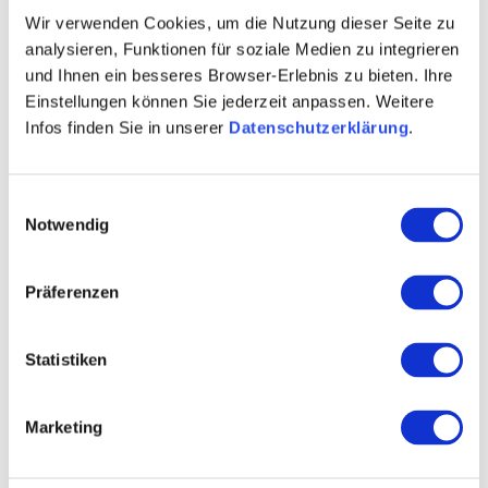
Wir verwenden Cookies, um die Nutzung dieser Seite zu
Afstanden:
analysieren, Funktionen für soziale Medien zu integrieren
0,7 km stadscentrum
und Ihnen ein besseres Browser-Erlebnis zu bieten. Ihre
Einstellungen können Sie jederzeit anpassen. Weitere
12,6 km hoofdstation Bingen (Rijn)
Infos finden Sie in unserer
Datenschutzerklärung
.
35,3 km Luchthaven Frankfurt am Main International
(FRA)
57,0 km Luchthaven Frankfurt-Hahn (HHN)
Einwilligungsauswahl
Notwendig
Präferenzen
Statistiken
Marketing