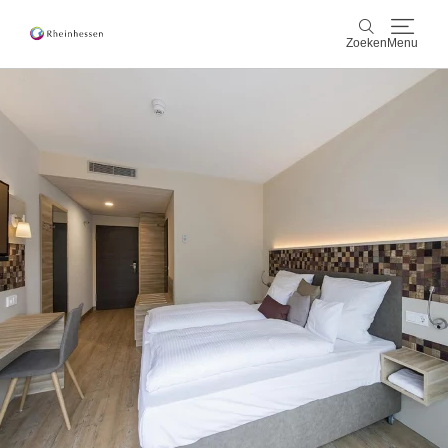
Zoeken
Menu
wijn & gastronomie
Zoeken
actief & natuur
Cultuur & Steden
Events
reservering & service
Rheinhessen-Blog
kaart