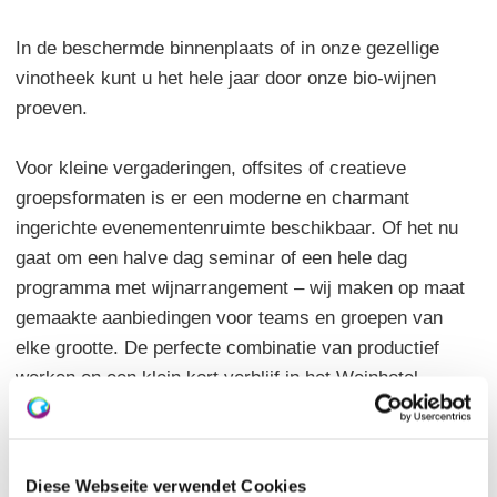
In de beschermde binnenplaats of in onze gezellige
vinotheek kunt u het hele jaar door onze bio-wijnen
proeven.
Voor kleine vergaderingen, offsites of creatieve
groepsformaten is er een moderne en charmant
ingerichte evenementenruimte beschikbaar. Of het nu
gaat om een halve dag seminar of een hele dag
programma met wijnarrangement – wij maken op maat
gemaakte aanbiedingen voor teams en groepen van
elke grootte. De perfecte combinatie van productief
werken en een klein kort verblijf in het Weinhotel.
Het "Wasem Weinhotel" ligt op een rustige locatie, op
slechts een paar meter van het historische centrum
van Ober-Ingelheim aan de Rijn.
Diese Webseite verwendet Cookies