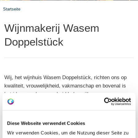
Startseite
Wijnmakerij Wasem
Doppelstück
Wij, het wijnhuis Wasem Doppelstück, richten ons op
kwaliteit, vrouwelijkheid, vakmanschap en bovenal is
het idee van duurzaamheid belangrijk voor ons.
Daarom bouwen wij onze wijnmakerij tot 2022 om
naar biologisch. En nu volgt de nieuwe en vierde
generatie met Marie en Julia Wasem. Wij zijn een
Diese Webseite verwendet Cookies
combinatie van jarenlange ervaring en jonge
Wir verwenden Cookies, um die Nutzung dieser Seite zu
dynamiek.