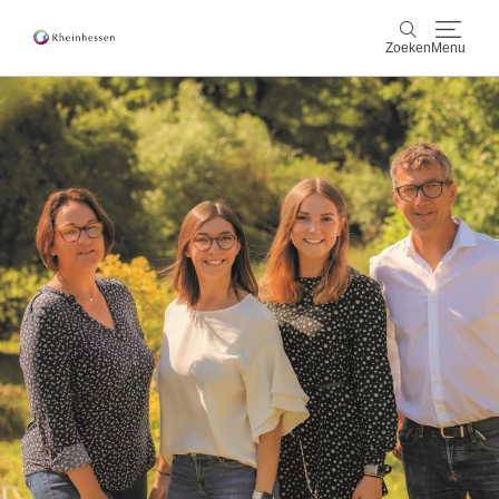
Zoeken
Menu
wijn & gastronomie
Zoeken
actief & natuur
Cultuur & Steden
Events
reservering & service
Rheinhessen-Blog
kaart