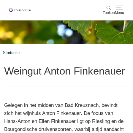
Zoeken
Menu
wijn & gastronomie
Zoeken
actief & natuur
Startseite
Cultuur & Steden
Weingut Anton Finkenauer
Events
reservering & service
Gelegen in het midden van Bad Kreuznach, bevindt
Rheinhessen-Blog
kaart
zich het wijnhuis Anton Finkenauer. De focus van
Hans-Anton en Ellen Finkenauer ligt op Riesling en de
Bourgondische druivensoorten, waarbij altijd aandacht