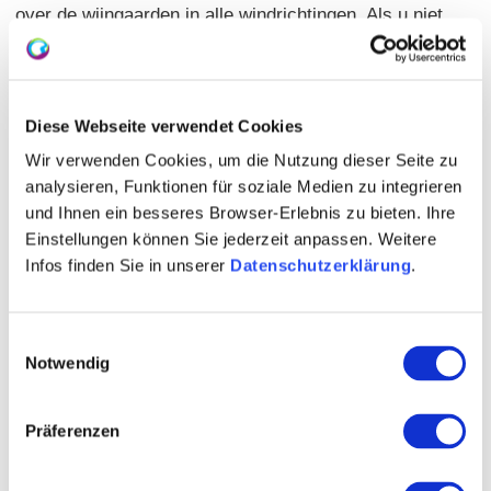
over de wijngaarden in alle windrichtingen. Als u niet
van wandelen houdt, kunt u ook een
wijngaardrondleiding per huifkar maken en de
prachtige plekjes rond Ludwigshöhe leren kennen en
Diese Webseite verwendet Cookies
waarderen, onder het genot van een glaasje wijn.
Wir verwenden Cookies, um die Nutzung dieser Seite zu
U bent van harte welkom!
analysieren, Funktionen für soziale Medien zu integrieren
und Ihnen ein besseres Browser-Erlebnis zu bieten. Ihre
Einstellungen können Sie jederzeit anpassen. Weitere
Infos finden Sie in unserer
Datenschutzerklärung
.
Einwilligungsauswahl
Notwendig
Präferenzen