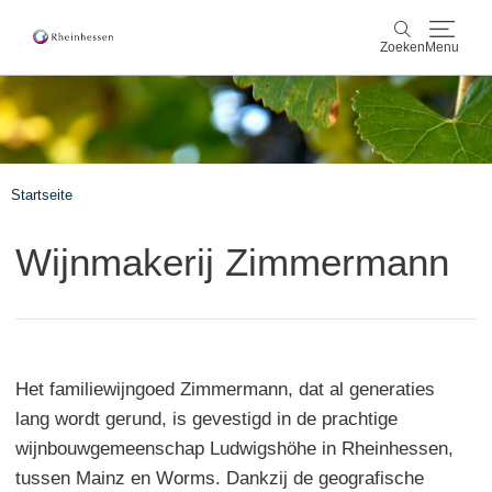
Zoeken
Menu
wijn & gastronomie
Zoeken
actief & natuur
Startseite
Cultuur & Steden
Wijnmakerij Zimmermann
Events
reservering & service
Het familiewijngoed Zimmermann, dat al generaties
Rheinhessen-Blog
kaart
lang wordt gerund, is gevestigd in de prachtige
wijnbouwgemeenschap Ludwigshöhe in Rheinhessen,
tussen Mainz en Worms. Dankzij de geografische