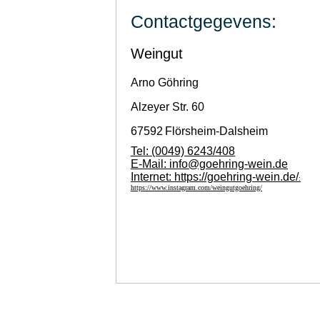
Contactgegevens:
Weingut
Arno
Göhring
Alzeyer Str. 60
67592
Flörsheim-Dalsheim
Tel:
(0049) 6243/408
E-Mail:
info@goehring-wein.de
Internet:
https://goehring-wein.de/
:
https://www.instagram.com/weingutgoehring/