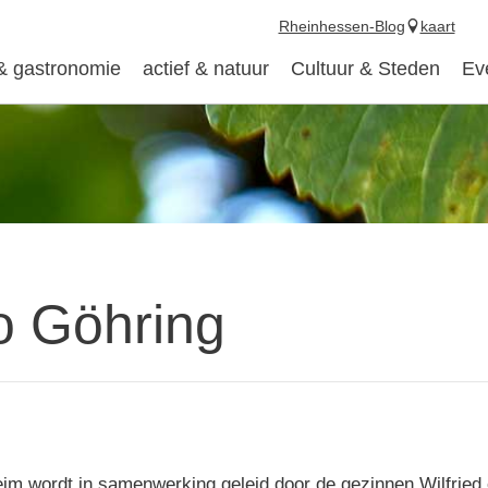
Rheinhessen-Blog
kaart
 & gastronomie
actief & natuur
Cultuur & Steden
Ev
o Göhring
im wordt in samenwerking geleid door de gezinnen Wilfried