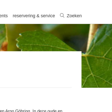
ents
reservering & service
Zoeken
Zoeken
 en Arno Göhring. In deze oude en