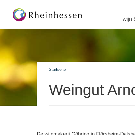
wijn
Startseite
Weingut Arn
De wijnmakerij Göhring in Flörsheim-Dalshe