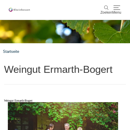
Zoeken
Menu
wijn & gastronomie
Zoeken
actief & natuur
Startseite
Cultuur & Steden
Weingut Ermarth-Bogert
Events
reservering & service
Weingut Ermarth-Bogert
Rheinhessen-Blog
kaart