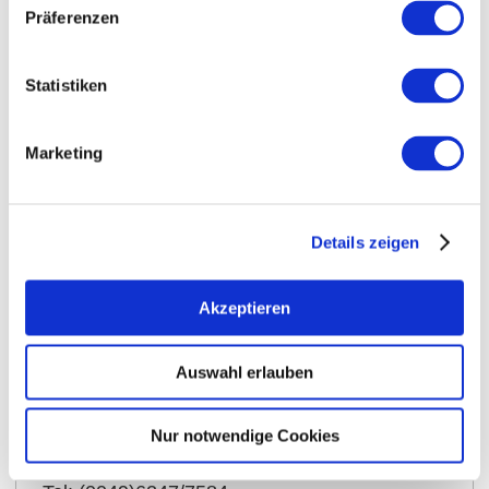
Präferenzen
Statistiken
Marketing
Details zeigen
Toon op kaart
Akzeptieren
Contactgegevens:
Auswahl erlauben
Weingut Ermarth-Bogert
Nur notwendige Cookies
Wooggasse 10
67591
Mörstadt