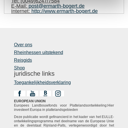
Tel:
(0049)6247/7584
E-Mail:
post@ermarth-bogert.de
Internet:
http://www.ermarth-bogert.de
Over ons
Rheinhessen uitstekend
Reisgids
Shop
juridische links
Toegankelijkheidsverklaring
EUROPEAN UNION
Europees Landbouwfonds voor Plattelandsontwikkeling:Hier
investeert Europa in plattelandsgebieden
Deze publicatie wordt gefinancierd in het kader van het EULLE-
ontwikkelingsprogramma met deelname van de Europese Unie
en de deelstaat Rijnland-Palts, vertegenwoordigd door het