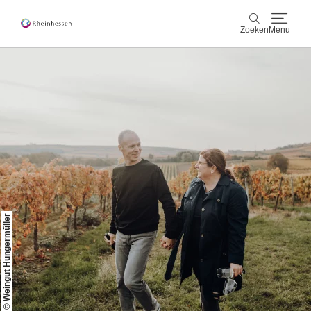
Zoeken
Menu
wijn & gastronomie
Zoeken
actief & natuur
Cultuur & Steden
Events
© Weingut Hungermüller
reservering & service
Rheinhessen-Blog
kaart